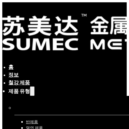
홈
정보
철강 제품
제품 유형
프로세스별
반제품
열연 제품