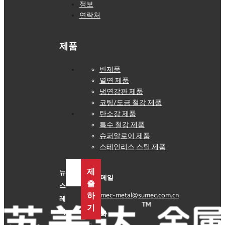
뉴스
정보
연락처
제품
반제품
열연 제품
냉연강판 제품
코팅/도금 철강 제품
탄소강 제품
특수 철강 제품
슈퍼알로이 제품
스테인리스 스틸 제품
등
제
뉴
록
이메일
출
스
을
하
sumec-metal@sumec.com.cn
클
레
릭
기
터