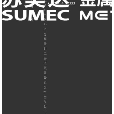
전화
하
구
면
+86 25-84532303
귀
독
하
하
는
당
기
사
의
정
책
을
읽
고
동
의
했
음
을
인
정
하
는
것
입