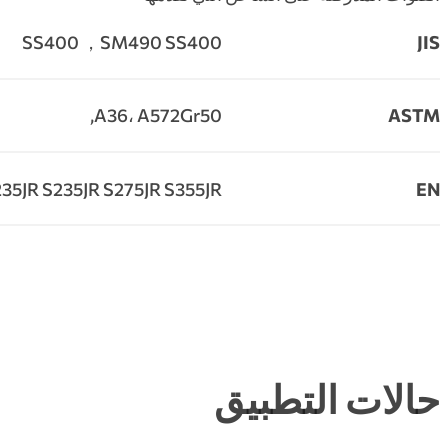
SS400 ，SM490 SS400
JIS
A36، A572Gr50,
ASTM
EN
S235JR S235JR S275JR S355JR. إ
حالات التطبيق