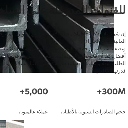
للقنوات المدرفلة على السا
إن شركة SUMEC Metal مختلفة لأننا نجمع بين الموارد الم
المالية ودعم الخبراء.
وبصفتنا شركة مدرجة في البورصة، يمكننا ضمان إمدادات ثابتة 
أفضل. كما أن فحوصات الجودة الصارمة التي نجريها وفريقنا الم
الطلب سهلاً وآمناً، مما يساعد شركتك على العمل بسلاسة وال
قدرتها التنافسية.
5,000+
300M+
حجم الصادرات السنوية بالأطنان
عملاء عالميون