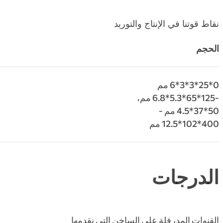
نقاط قوتنا في الإنتاج والتوريد
الحجم
0*25*3*3*6 مم
-125*65*5.3*6.8 مم،
50*37*4.5 مم -
400*102*12.5 مم
الدرجات
القنوات المدرفلة على الساخن التي نقدمها