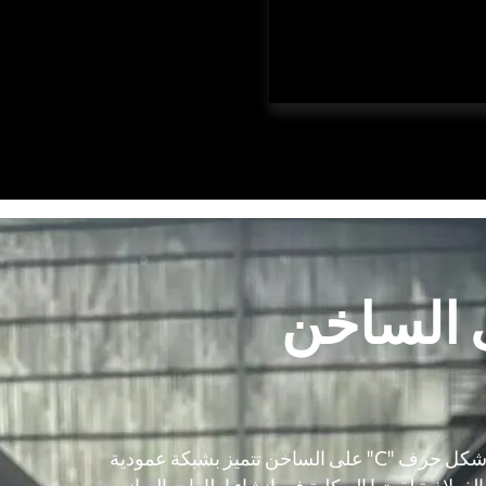
صلب الخاصة
ر ألوي
لاذ المقاوم للصدأ
ى الساخن
القنوات الفولاذية عبارة عن مقاطع فولاذية كربونية مدلفنة على شكل حرف "C" على الساخن تتميز بشبكة عمودية
فولاذية لقوتها الهيكلية في إنشاء إطارات المباني