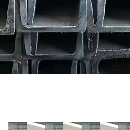
خن
وثوقة والقوة
وخيارات دفع
تعاون يجعل
حفاظ على