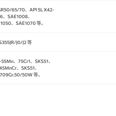
GR50/65/70、API 5L X42-
006、SAE1008、
E1050、SAE1070 等。
 S355JR/J0/J2 等
-55Mn、75Cr1、SKS51、
45MnCr、SKS51、
709Gr.50/50W 等。