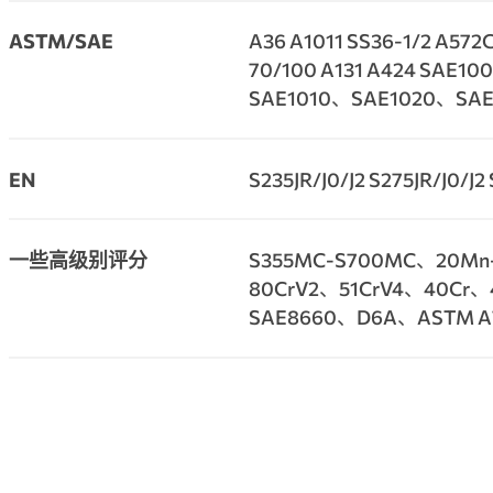
ASTM/SAE
A36 A1011 SS36-1/2 A572
70/100 A131 A424 SAE1
SAE1010、SAE1020、SA
EN
S235JR/J0/J2 S275JR/J0/J2
一些高级别评分
S355MC-S700MC、20Mn
80CrV2、51CrV4、40Cr、
SAE8660、D6A、ASTM A