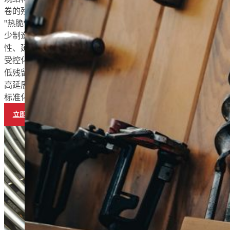
观结构，可提供稳定的性能、强度和可成形性。热轧
卷的残余物（如 P、S、Cu、Ni、Sn）较低，可抵御
"热脆性"--在轧制或成型过程中出现意外脆性，从而减
少制造问题。与冷轧钢相比，它们还具有出色的可焊
性、延展性和低内应力。
受控化学
低残留元素
高延展性和可焊性
标准化结构
立即联系