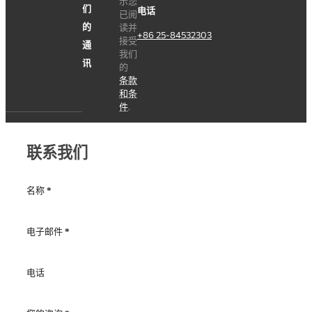
sumec-metal@sumec.com.cn
即表
我
示您
们
电话
已阅
的
读并
+86 25-84532303
接受
通
我们
讯
的
条款
和条
件
.
联系我们
名称
*
电子邮件
*
电话