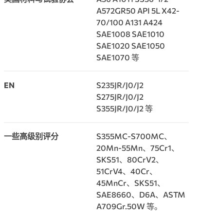
美国材料与试验协会
A36 A1011 SS36-1/2
A572GR50 API 5L X42-
70/100 A131 A424
SAE1008 SAE1010
SAE1020 SAE1050
SAE1070 等
EN
S235JR/J0/J2
S275JR/J0/J2
S355JR/J0/J2 等
一些高级别评分
S355MC-S700MC、
20Mn-55Mn、75Cr1、
SKS51、80CrV2、
51CrV4、40Cr、
45MnCr、SKS51、
SAE8660、D6A、ASTM
A709Gr.50W 等。